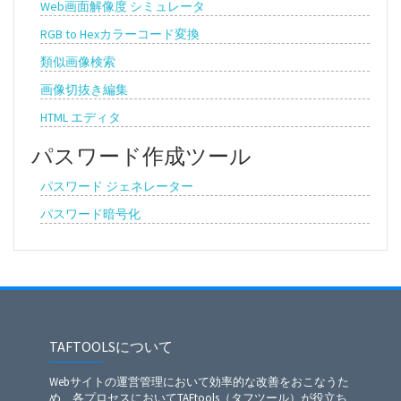
Web画面解像度 シミュレータ
RGB to Hexカラーコード変換
類似画像検索
画像切抜き編集
HTML エディタ
パスワード作成ツール
パスワード ジェネレーター
パスワード暗号化
TAFTOOLSについて
Webサイトの運営管理において効率的な改善をおこなうた
め、各プロセスにおいてTAFtools（タフツール）が役立ち